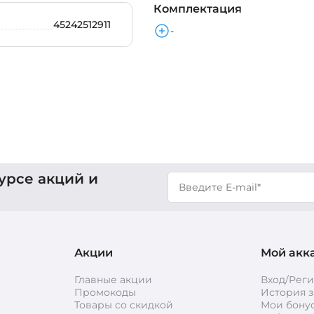
Комплектация
45242512911
-
урсе акций и
Акции
Мой акк
Главные акции
Вход/Рег
Промокоды
История з
Товары со скидкой
Мои бону