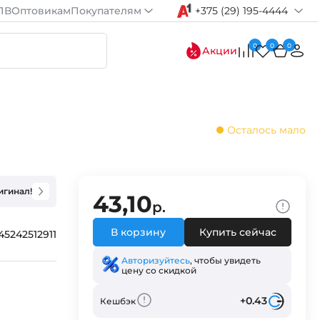
ПВ
Оптовикам
Покупателям
+375 (29) 195-4444
0
0
0
Акции
Осталось мало
игинал!
43,10
р.
В корзину
Купить сейчас
45242512911
Авторизуйтесь
, чтобы увидеть
цену со скидкой
+0.43
Кешбэк