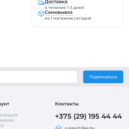
Доставка
в течение 1-3 дней
Самовывоз
из 1 магазина сегодня
Подписаться
аунт
Контакты
+375 (29) 195 44 44
истрация
аказов
сы
support@es.by