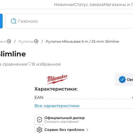
Новинки
Статус заказа
Магазины и 
ент
/
Рулетки
/
Рулетка Milwaukee 5 m / 25 mm Slimline
limline
в сравнение
В избранное
Ор
Характеристики:
EAN
Все характеристики
Официальный дилер
Смотреть сертификат
Сервис без проблем