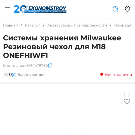
Главная
/
Каталог
/
Аксессуары и принадлежности
/
Принадле
Системы хранения Milwaukee
Резиновый чехол для M18
ONEFHIWF1
Код товара:
4932478760
0
(0)
|
Задать вопрос
Нет в наличии