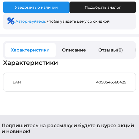
Уведомить о наличии
Подобрать аналог
Авторизуйтесь
, чтобы увидеть цену со скидкой
Характеристики
Описание
Отзывы(0)
В
Характеристики
EAN
4058546360429
Подпишитесь на рассылку и будьте в курсе акций
и новинок!