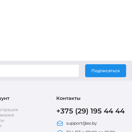
Подписаться
аунт
Контакты
+375 (29) 195 44 44
истрация
аказов
сы
support@es.by
е