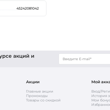
45242081042
урсе акций и
Акции
Мой акк
Главные акции
Вход/Рег
Промокоды
История з
Товары со скидкой
Мои бону
Избранно