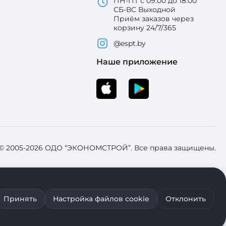
ПН-ПТ с 09:00 до 18:00
СБ-ВС Выходной
Приём заказов через
корзину 24/7/365
@espt.by
Наше приложение
 © 2005-2026 ОДО “ЭКОНОМСТРОЙ”. Все права защищены.
 Зарегистрировал Брестский областной исполнительный комитет 31
Принять
Настройка файлов cookie
Отклонить
ия файлов cookie воспользуйтесь соответствующими настройками