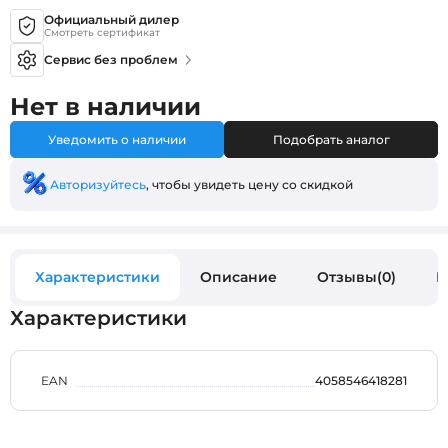
Официальный дилер
Смотреть сертификат
Сервис без проблем
Нет в наличии
Уведомить о наличии
Подобрать аналог
Авторизуйтесь
, чтобы увидеть цену со скидкой
Характеристики
Описание
Отзывы(0)
В
Характеристики
EAN
4058546418281