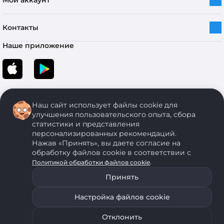
Мой аккаунт
Контакты
Наше приложение
Наш сайт использует файлы cookie для
улучшения пользовательского опыта, сбора
статистики и представления
персонализированных рекомендаций.
Copyright © 2005-2026 ОДО “ЭКОНОМСТРОЙ”. Все права защищены.
Нажав «Принять», вы даете согласие на
обработку файлов cookie в соответствии с
.
Политикой обработки файлов cookie
ОДО "ЭКОНОМСТРОЙ" Юр.адрес: 224011, г. Брест, ул. Чичерина, д. 26 УНП: 290429086, регистрация:№
05554, выдано 06 сентября 2005 г. Зарегистрировал Брестский областной исполнительный комитет 31
Принять
августа 2005 г. Регистрация интернет-магазина: в Торговом реестре Республики Беларусь № 525626
от 22.12.2021 г.
Настройка файлов cookie
ОДО "ЭКОНОМСТРОЙ" использует на своем сайте анонимные данные, передаваемые с помощью
Уведомить о наличии
Подобрать аналог
файлов cookie. Для запрета использования файлов cookie воспользуйтесь соответствующими
настройками своего браузера. Политика обработки персональных данных
Отклонить