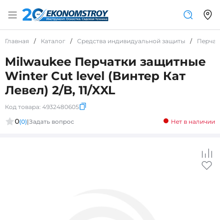
Главная
/
Каталог
/
Средства индивидуальной защиты
/
Перчат
Milwaukee Перчатки защитные
Winter Cut level (Винтер Кат
Левел) 2/B, 11/XXL
Код товара:
4932480605
0
(0)
|
Задать вопрос
Нет в наличии