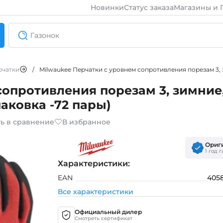
Новинки
Статус заказа
Магазины и 
рчатки
/
Milwaukee Перчатки с уровнем сопротивления порезам 3, 
сопротивления порезам 3, зимние
аковка -72 пары)
ь в сравнение
В избранное
Ориг
1 год 
Характеристики:
EAN
405
Все характеристики
Официальный дилер
Смотреть сертификат