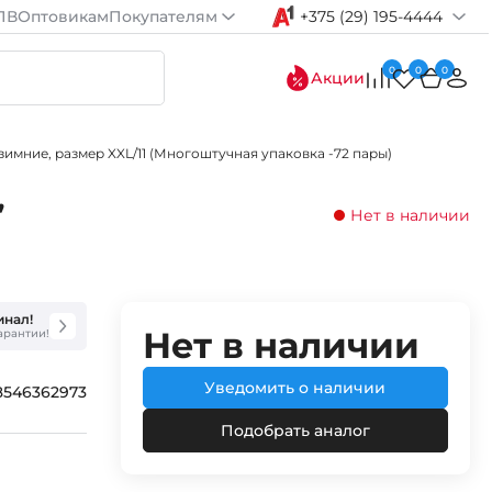
ПВ
Оптовикам
Покупателям
+375 (29) 195-4444
0
0
0
Акции
зимние, размер XXL/11 (Многоштучная упаковка -72 пары)
,
Нет в наличии
инал!
Нет в наличии
гарантии!
Уведомить о наличии
8546362973
Подобрать аналог