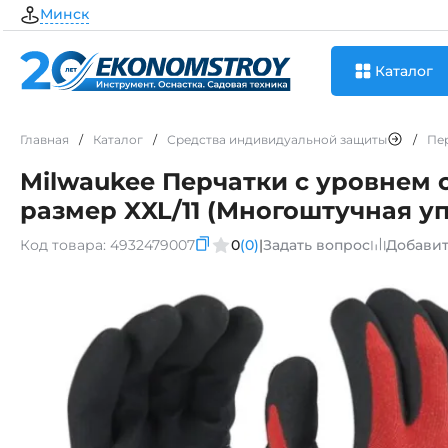
Минск
Каталог
Главная
/
Каталог
/
Средства индивидуальной защиты
/
Пе
Milwaukee Перчатки с уровнем 
размер XXL/11 (Многоштучная уп
Код товара:
4932479007
0
(0)
|
Задать вопрос
Добавит