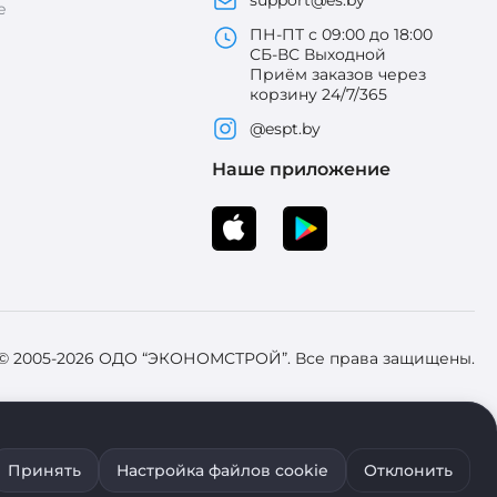
support@es.by
е
ПН-ПТ с 09:00 до 18:00
СБ-ВС Выходной
Приём заказов через
корзину 24/7/365
@espt.by
Наше приложение
 © 2005-2026 ОДО “ЭКОНОМСТРОЙ”. Все права защищены.
 Зарегистрировал Брестский областной исполнительный комитет 31
Принять
Настройка файлов cookie
Отклонить
ия файлов cookie воспользуйтесь соответствующими настройками