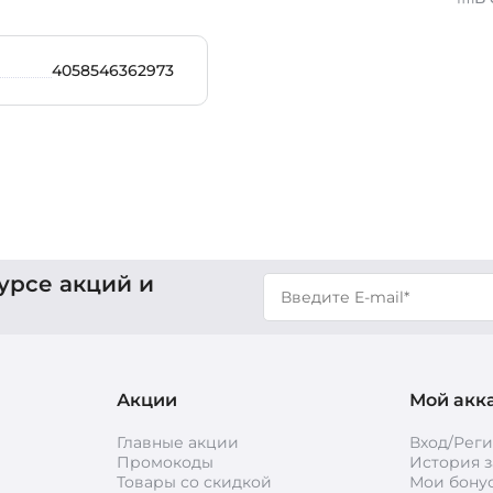
4058546362973
урсе акций и
Акции
Мой акк
Главные акции
Вход/Рег
Промокоды
История з
Товары со скидкой
Мои бону