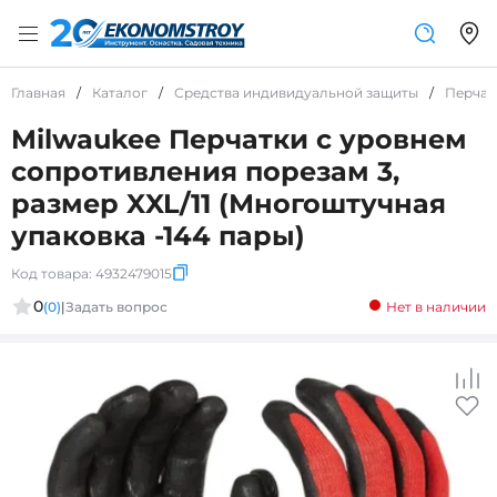
Главная
/
Каталог
/
Средства индивидуальной защиты
/
Перчат
Milwaukee Перчатки с уровнем
сопротивления порезам 3,
размер XXL/11 (Многоштучная
упаковка -144 пары)
Код товара:
4932479015
0
(0)
|
Задать вопрос
Нет в наличии