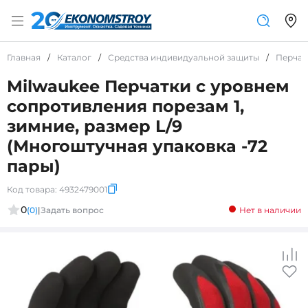
Главная
/
Каталог
/
Средства индивидуальной защиты
/
Перчат
Milwaukee Перчатки с уровнем
сопротивления порезам 1,
зимние, размер L/9
(Многоштучная упаковка -72
пары)
Код товара:
4932479001
0
(0)
|
Задать вопрос
Нет в наличии