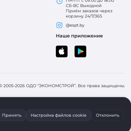
ПН-ПТ с 09:00 до 18:00
СБ-ВС Выходной
Приём заказов через
корзину 24/7/365
@espt.by
Наше приложение
 © 2005-2026 ОДО “ЭКОНОМСТРОЙ”. Все права защищены.
 Зарегистрировал Брестский областной исполнительный комитет 31
Принять
Настройка файлов cookie
Отклонить
ия файлов cookie воспользуйтесь соответствующими настройками