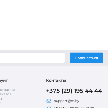
Подписаться
аунт
Контакты
+375 (29) 195 44 44
истрация
аказов
сы
support@es.by
е