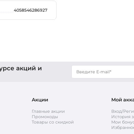
4058546286927
урсе акций и
Акции
Мой акк
Главные акции
Вход/Рег
Промокоды
История з
Товары со скидкой
Мои бону
Избранно