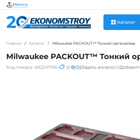
Минск
Каталог
Главная
/
Каталог
/
Milwaukee PACKOUT™ Тонкий органайзер
Milwaukee PACKOUT™ Тонкий о
Код товара:
4932471064
0
(0)
|
Задать вопрос
Добавит