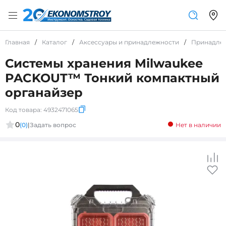
Главная
/
Каталог
/
Аксессуары и принадлежности
/
Принадле
Системы хранения Milwaukee
PACKOUT™ Тонкий компактный
органайзер
Код товара:
4932471065
0
(0)
|
Задать вопрос
Нет в наличии