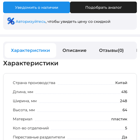
Уведомить о наличии
Подобрать аналог
Авторизуйтесь
, чтобы увидеть цену со скидкой
Характеристики
Описание
Отзывы(0)
В
Характеристики
Страна производства
Китай
Длина, мм
416
Ширина, мм
248
Высота, мм
64
Материал
пластик
Кол-во отделений
5
Переставные разделители
Да