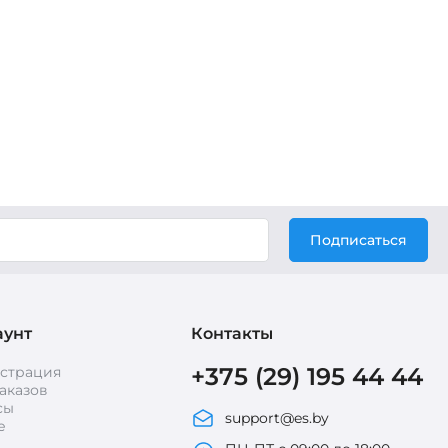
Подписаться
аунт
Контакты
+375 (29) 195 44 44
истрация
аказов
сы
support@es.by
е