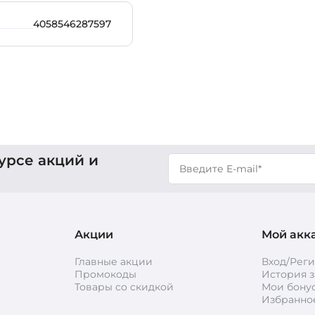
4058546287597
урсе акций и
Акции
Мой акк
Главные акции
Вход/Рег
Промокоды
История з
Товары со скидкой
Мои бону
Избранно