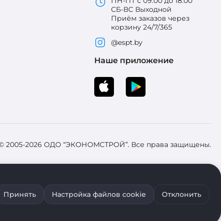
ПН-ПТ с 09:00 до 18:00
СБ-ВС Выходной
Приём заказов через
корзину 24/7/365
@espt.by
Наше приложение
 © 2005-2026 ОДО “ЭКОНОМСТРОЙ”. Все права защищены.
 Зарегистрировал Брестский областной исполнительный комитет 31
Принять
Настройка файлов cookie
Отклонить
ия файлов cookie воспользуйтесь соответствующими настройками