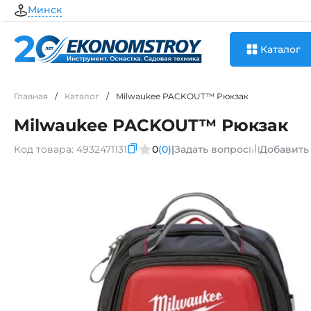
Минск
Каталог
Главная
/
Каталог
/
Milwaukee PACKOUT™ Рюкзак
Milwaukee PACKOUT™ Рюкзак
Код товара:
4932471131
0
(0)
|
Задать вопрос
Добавить