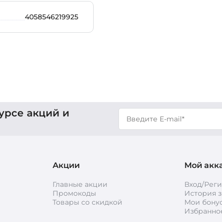
4058546219925
урсе акций и
Акции
Мой акк
Главные акции
Вход/Рег
Промокоды
История з
Товары со скидкой
Мои бону
Избранно