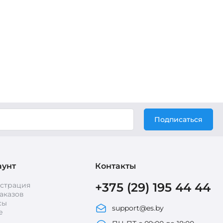
Подписаться
аунт
Контакты
+375 (29) 195 44 44
истрация
аказов
сы
support@es.by
е