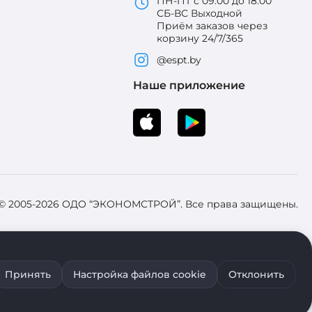
ПН-ПТ с 09:00 до 18:00
СБ-ВС Выходной
Приём заказов через
корзину 24/7/365
@espt.by
Наше приложение
 © 2005-2026 ОДО “ЭКОНОМСТРОЙ”. Все права защищены.
 Зарегистрировал Брестский областной исполнительный комитет 31
Принять
Настройка файлов cookie
Отклонить
ия файлов cookie воспользуйтесь соответствующими настройками