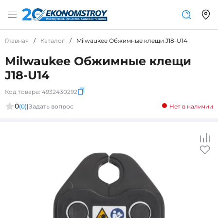
Главная
/
Каталог
/
Milwaukee Обжимные клещи J18-U14
Milwaukee Обжимные клещи
J18-U14
Код товара:
4932430292
0
(0)
|
Задать вопрос
Нет в наличии