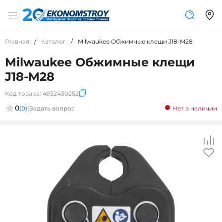
Главная
/
Каталог
/
Milwaukee Обжимные клещи J18-M28
Milwaukee Обжимные клещи
J18-M28
Код товара:
4932430252
0
(0)
|
Задать вопрос
Нет в наличии