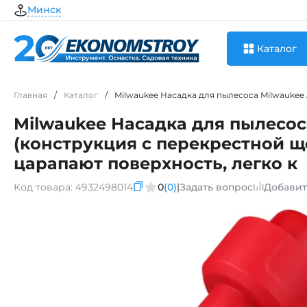
Минск
Каталог
Главная
/
Каталог
/
Milwaukee Насадка для пылесоса Milwaukee 
Milwaukee Насадка для пылесоса
(конструкция с перекрестной щ
царапают поверхность, легко к
Код товара:
4932498014
0
(0)
|
Задать вопрос
Добавит