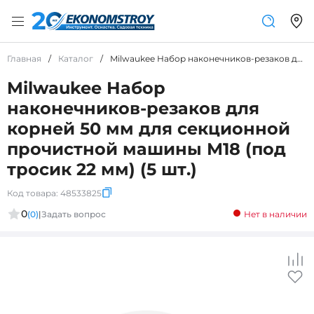
Главная
/
Каталог
/
Milwaukee Набор наконечников-резаков для корней 50 мм для секционной прочистной машины М18 (под тросик 22 мм) (5 шт.)
Milwaukee Набор
наконечников-резаков для
корней 50 мм для секционной
прочистной машины М18 (под
тросик 22 мм) (5 шт.)
Код товара:
48533825
0
(0)
|
Задать вопрос
Нет в наличии