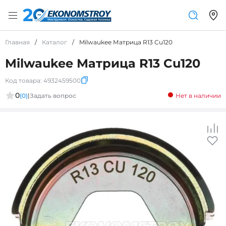
Главная
/
Каталог
/
Milwaukee Матрица R13 Cu120
Milwaukee Матрица R13 Cu120
Код товара:
4932459500
0
(0)
|
Задать вопрос
Нет в наличии