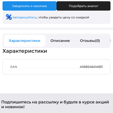
Уведомить о наличии
Подобрать аналог
Авторизуйтесь
, чтобы увидеть цену со скидкой
Характеристики
Описание
Отзывы(0)
В
Характеристики
EAN
4058546414931
Подпишитесь на рассылку и будьте в курсе акций
и новинок!