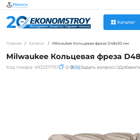
Минск
Каталог
Главная
/
Каталог
/
Milwaukee Кольцевая фреза D48х30 мм
Milwaukee Кольцевая фреза D4
Код товара:
4932371757
0
(0)
|
Задать вопрос
Добавит