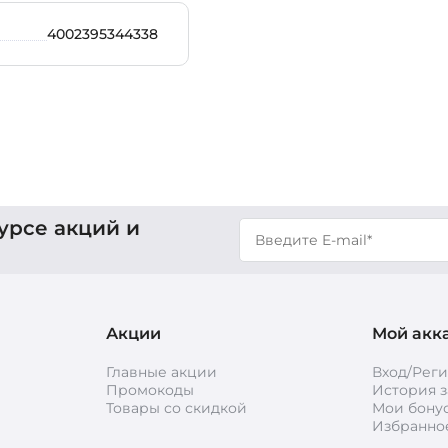
4002395344338
урсе акций и
Акции
Мой акк
Главные акции
Вход/Рег
Промокоды
История з
Товары со скидкой
Мои бону
Избранно