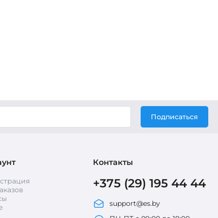
Подписаться
аунт
Контакты
+375 (29) 195 44 44
истрация
аказов
сы
support@es.by
е