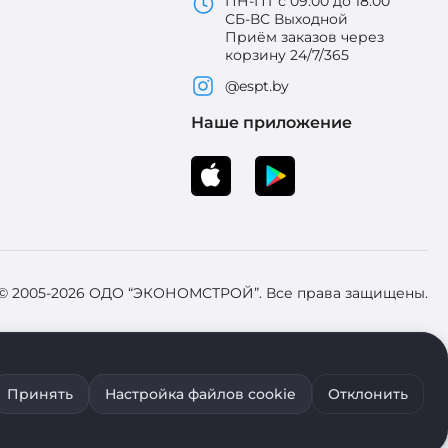
ПН-ПТ с 09:00 до 18:00
СБ-ВС Выходной
Приём заказов через
корзину 24/7/365
@espt.by
Наше приложение
 © 2005-2026 ОДО “ЭКОНОМСТРОЙ”. Все права защищены.
 Зарегистрировал Брестский областной исполнительный комитет 31
Принять
Настройка файлов cookie
Отклонить
ия файлов cookie воспользуйтесь соответствующими настройками