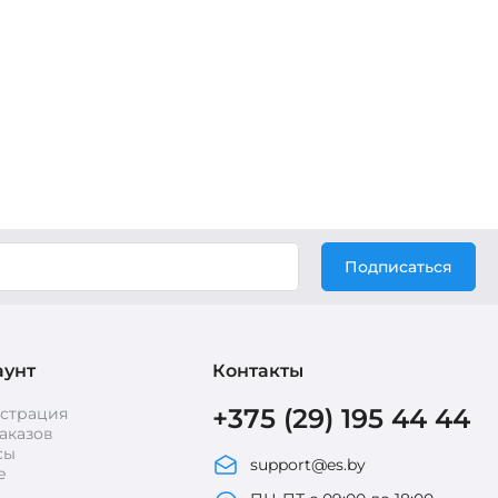
Подписаться
аунт
Контакты
+375 (29) 195 44 44
истрация
аказов
сы
support@es.by
е