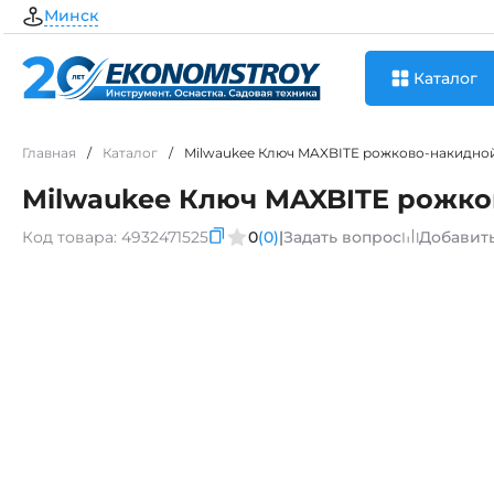
Минск
Каталог
Главная
/
Каталог
/
Milwaukee Ключ MAXBITE рожково-накидной
Milwaukee Ключ MAXBITE рожко
Код товара:
4932471525
0
(0)
|
Задать вопрос
Добавит