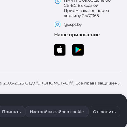
ПН-ПТ с 09:00 до 18:00
СБ-ВС Выходной
Приём заказов через
корзину 24/7/365
@espt.by
Наше приложение
 © 2005-2026 ОДО “ЭКОНОМСТРОЙ”. Все права защищены.
 Зарегистрировал Брестский областной исполнительный комитет 31
Принять
Настройка файлов cookie
Отклонить
ия файлов cookie воспользуйтесь соответствующими настройками