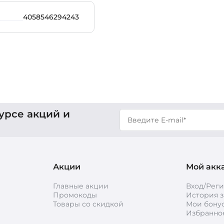
4058546294243
урсе акций и
Акции
Мой акк
Главные акции
Вход/Рег
Промокоды
История з
Товары со скидкой
Мои бону
Избранно