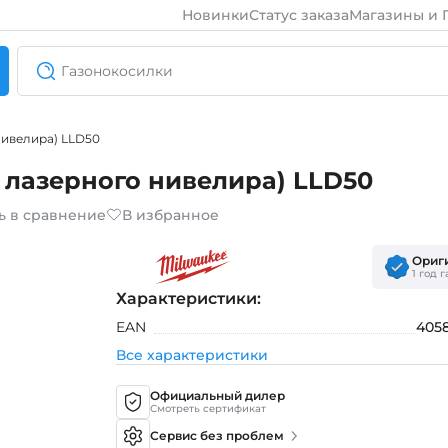
Новинки
Статус заказа
Магазины и 
нивелира) LLD50
я лазерного нивелира) LLD50
ь в сравнение
В избранное
Ориг
1 год 
Характеристики:
EAN
405
Все характеристики
Официальный дилер
Смотреть сертификат
Сервис без проблем