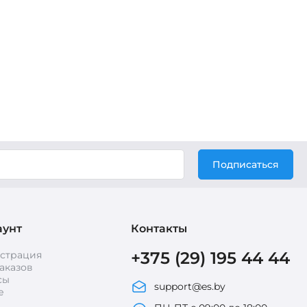
Подписаться
аунт
Контакты
+375 (29) 195 44 44
истрация
аказов
сы
support@es.by
е