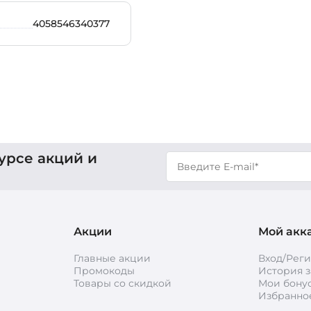
4058546340377
урсе акций и
Акции
Мой акк
Главные акции
Вход/Рег
Промокоды
История з
Товары со скидкой
Мои бону
Избранно