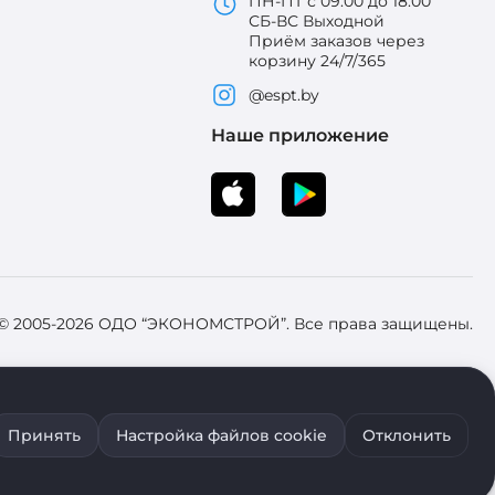
ПН-ПТ с 09:00 до 18:00
СБ-ВС Выходной
Приём заказов через
корзину 24/7/365
@espt.by
Наше приложение
 © 2005-2026 ОДО “ЭКОНОМСТРОЙ”. Все права защищены.
 Зарегистрировал Брестский областной исполнительный комитет 31
Принять
Настройка файлов cookie
Отклонить
ия файлов cookie воспользуйтесь соответствующими настройками