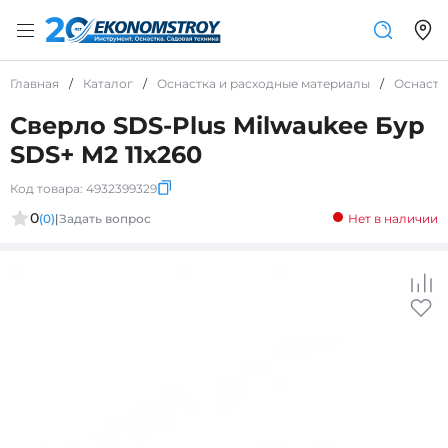
Главная
/
Каталог
/
Оснастка и расходные материалы
/
Оснастк
Сверло SDS-Plus Milwaukee Бур
SDS+ M2 11x260
Код товара:
4932399329
0
(0)
|
Задать вопрос
Нет в наличии