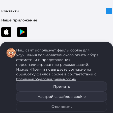
Контакты
Наше приложение
Наш сайт использует файлы cookie для
улучшения пользовательского опыта, сбора
статистики и представления
персонализированных рекомендаций.
Copyright © 2005-2026 ОДО “ЭКОНОМСТРОЙ”. Все права защищены.
Нажав «Принять», вы даете согласие на
обработку файлов cookie в соответствии с
.
Политикой обработки файлов cookie
ОДО "ЭКОНОМСТРОЙ" Юр.адрес: 224011, г. Брест, ул. Чичерина, д. 26 УНП: 290429086, регистрация:№
05554, выдано 06 сентября 2005 г. Зарегистрировал Брестский областной исполнительный комитет 31
Принять
августа 2005 г. Регистрация интернет-магазина: в Торговом реестре Республики Беларусь № 525626
от 22.12.2021 г.
Настройка файлов cookie
ОДО "ЭКОНОМСТРОЙ" использует на своем сайте анонимные данные, передаваемые с помощью
В корзину
Купить сейчас
файлов cookie. Для запрета использования файлов cookie воспользуйтесь соответствующими
настройками своего браузера. Политика обработки персональных данных
Отклонить
0
1