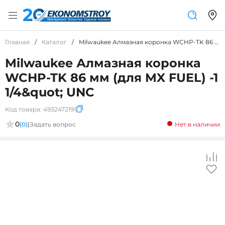
Главная
/
Каталог
/
Milwaukee Алмазная коронка WCHP-TK 86 мм (для MX FUEL) -1 1/4&amp;quot; UNC
Milwaukee Алмазная коронка
WCHP-TK 86 мм (для MX FUEL) -1
1/4&quot; UNC
Код товара:
4932472191
0
(0)
|
Задать вопрос
Нет в наличии