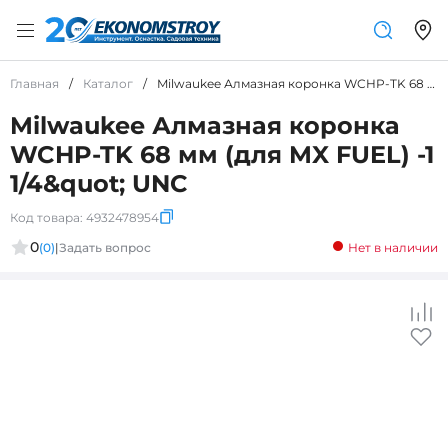
Главная
/
Каталог
/
Milwaukee Алмазная коронка WCHP-TK 68 мм (для MX FUEL) -1 1/4&amp;quot; UNC
Milwaukee Алмазная коронка
WCHP-TK 68 мм (для MX FUEL) -1
1/4&quot; UNC
Код товара:
4932478954
0
(0)
|
Задать вопрос
Нет в наличии