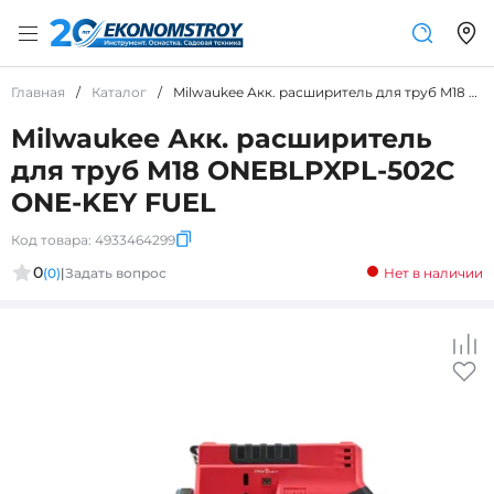
Главная
/
Каталог
/
Milwaukee Акк. расширитель для труб M18 ONEBLPXPL-502C ONE-KEY FUEL
Milwaukee Акк. расширитель
для труб M18 ONEBLPXPL-502C
ONE-KEY FUEL
Код товара:
4933464299
0
(0)
|
Задать вопрос
Нет в наличии