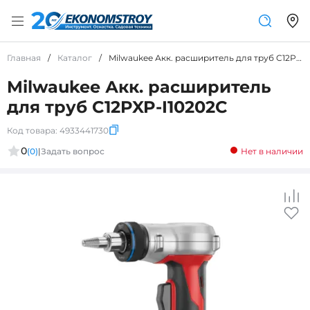
Главная
/
Каталог
/
Milwaukee Акк. расширитель для труб C12PXP-I10202C
Milwaukee Акк. расширитель
для труб C12PXP-I10202C
Код товара:
4933441730
0
(0)
|
Задать вопрос
Нет в наличии