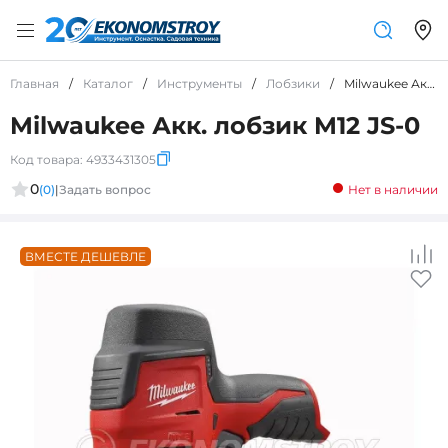
Главная
/
Каталог
/
Инструменты
/
Лобзики
/
Milwaukee Акк. лобзик M12 JS-0
Milwaukee Акк. лобзик M12 JS-0
Код товара:
4933431305
0
(0)
|
Задать вопрос
Нет в наличии
ВМЕСТЕ ДЕШЕВЛЕ