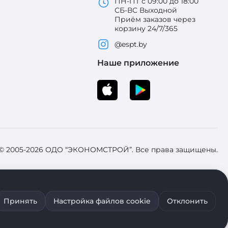
ПН-ПТ с 09:00 до 18:00
СБ-ВС Выходной
Приём заказов через
корзину 24/7/365
@espt.by
Наше приложение
 © 2005-2026 ОДО “ЭКОНОМСТРОЙ”. Все права защищены.
 Зарегистрировал Брестский областной исполнительный комитет 31
Принять
Настройка файлов cookie
Отклонить
ия файлов cookie воспользуйтесь соответствующими настройками