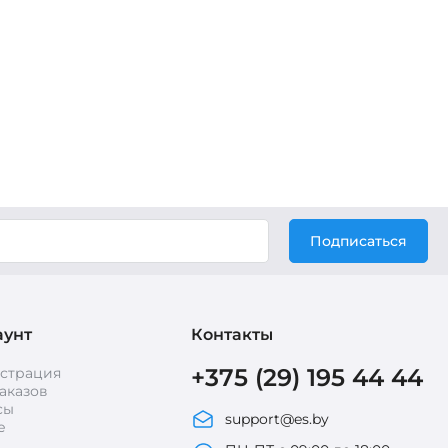
Подписаться
аунт
Контакты
+375 (29) 195 44 44
истрация
аказов
сы
support@es.by
е