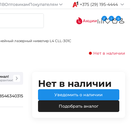
ПВ
Оптовикам
Покупателям
+375 (29) 195-4444
0
1
0
Акции
инейный лазерный нивелир L4 CLL-301C
Нет в наличии
инал!
Нет в наличии
гарантии!
Уведомить о наличии
8546340315
Подобрать аналог