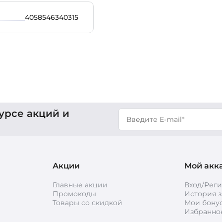
4058546340315
урсе акций и
Акции
Мой акк
Главные акции
Вход/Рег
Промокоды
История з
Товары со скидкой
Мои бону
Избранно