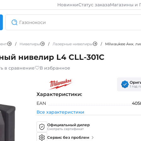
Новинки
Статус заказа
Магазины и 
ент
/
Нивелиры
/
Лазерные нивелиры
/
Milwaukee Акк. л
ный нивелир L4 CLL-301C
ь в сравнение
В избранное
Ориг
1 год 
Характеристики:
EAN
405
Все характеристики
Официальный дилер
Смотреть сертификат
Сервис без проблем