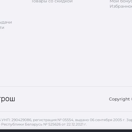
Товары со скидкой
Мои бону
Избранно
ыдачи
ти
Copyright
26 УНП: 290429086, регистрация:№ 05554, выдано 06 сентября 2005 г.
 Республики Беларусь № 525626 от 22.12.2021 г.