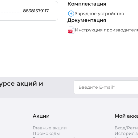
Комплектация
88381579117
Зарядное устройство
Документация
Инструкция производителя 
урсе акций и
Акции
Мой акк
Главные акции
Вход/Рег
Промокоды
История з