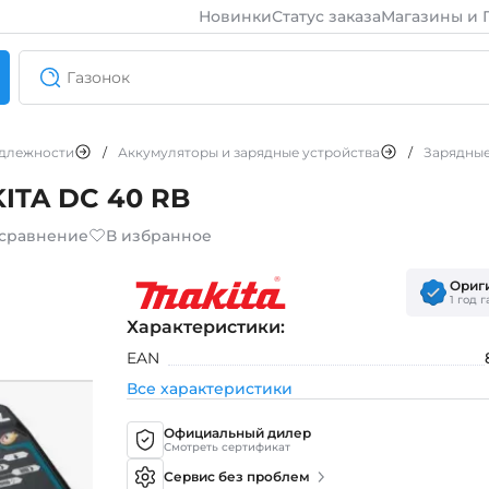
Новинки
Статус заказа
Магазины и 
длежности
/
Аккумуляторы и зарядные устройства
/
Зарядные
ITA DC 40 RB
 сравнение
В избранное
Ориг
1 год 
Характеристики:
EAN
Все характеристики
Официальный дилер
Смотреть сертификат
Сервис без проблем