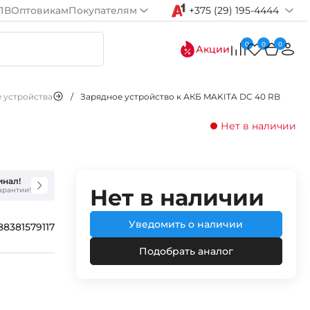
ПВ
Оптовикам
Покупателям
+375 (29) 195-4444
0
0
0
Акции
 устройства
/
Зарядное устройство к АКБ MAKITA DC 40 RB
Нет в наличии
инал!
Нет в наличии
гарантии!
Уведомить о наличии
88381579117
Подобрать аналог