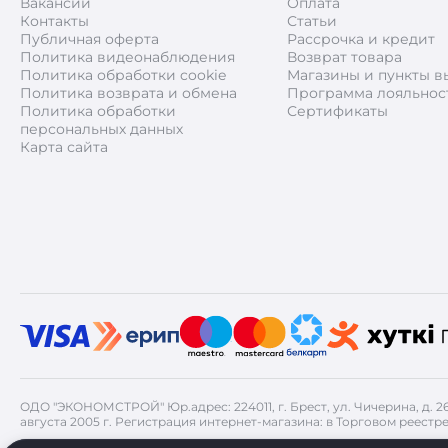
Вакансии
Оплата
Контакты
Статьи
Публичная оферта
Рассрочка и кредит
Политика видеонаблюдения
Возврат товара
Политика обработки cookie
Магазины и пункты в
Политика возврата и обмена
Программа лояльнос
Политика обработки
Сертификаты
персональных данных
Карта сайта
ОДО "ЭКОНОМСТРОЙ" Юр.адрес: 224011, г. Брест, ул. Чичерина, д. 
августа 2005 г. Регистрация интернет-магазина: в Торговом реестре