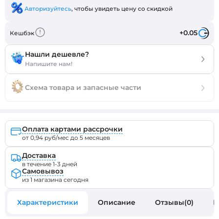
Авторизуйтесь
, чтобы увидеть цену со скидкой
+0.05
Кешбэк
Нашли дешевле?
Напишите нам!
Схема товара и запасные части
Оплата картами рассрочки
от 0,94 руб/мес до 5 месяцев
Доставка
в течение 1-3 дней
Самовывоз
из 1 магазина сегодня
Характеристики
Описание
Отзывы(0)
В