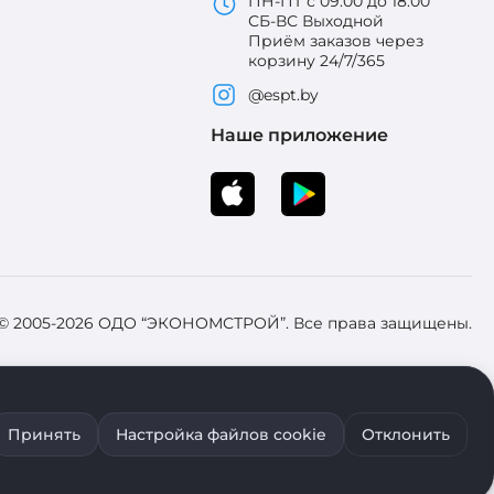
ПН-ПТ с 09:00 до 18:00
СБ-ВС Выходной
Приём заказов через
корзину 24/7/365
@espt.by
Наше приложение
 © 2005-2026 ОДО “ЭКОНОМСТРОЙ”. Все права защищены.
 Зарегистрировал Брестский областной исполнительный комитет 31
Принять
Настройка файлов cookie
Отклонить
ия файлов cookie воспользуйтесь соответствующими настройками