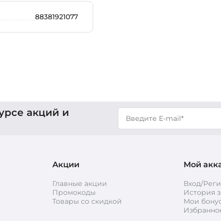
88381921077
урсе акций и
Акции
Мой акк
Главные акции
Вход/Рег
Промокоды
История з
Товары со скидкой
Мои бону
Избранно