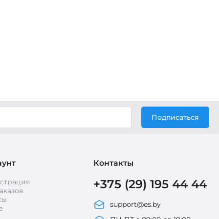
Подписаться
аунт
Контакты
+375 (29) 195 44 44
истрация
аказов
сы
support@es.by
е