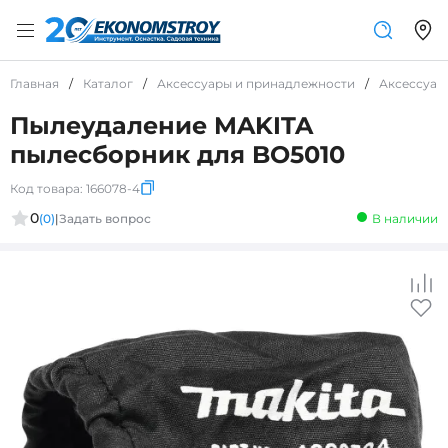
Главная
/
Каталог
/
Аксессуары и принадлежности
/
Аксессуар
Пылеудаление MAKITA
пылесборник для BO5010
Код товара:
166078-4
0
(0)
|
Задать вопрос
В наличии