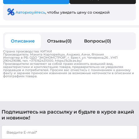
Авторизуйтесь
, чтобы увидеть цену со скидкой
Описание
Отзывы(0)
Вопросы(0)
Страна производства: КИТАЙ
Производитель: Макита Корпорейшн, Анджио, Аичи, Япония
Импортер в РБ: ОДО "ЭКОНОМСТРОЙ", г. Брест, ул. Чичерина,26 , УНП
290429086, тел. +375162431000, https://b2b.es.by/
Производители оставляют за собой право изменять внешний вид,
характеристики и комплектацию товара, предварительно не уведомляя
продавцов и потребителей. Просим вас отнестись с пониманием к данному
факту и заранее приносим извинения за возможные неточности в описании и
фотографиях товара.
Подпишитесь на рассылку и будьте в курсе акций
и новинок!