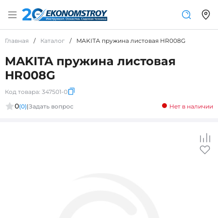
Главная
/
Каталог
/
MAKITA пружина листовая HR008G
MAKITA пружина листовая
HR008G
Код товара:
347501-0
0
(0)
|
Задать вопрос
Нет в наличии