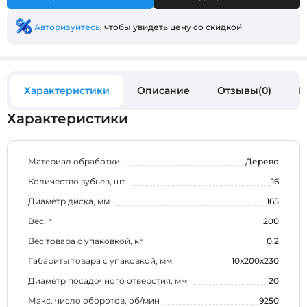
Авторизуйтесь
, чтобы увидеть цену со скидкой
Характеристики
Описание
Отзывы(0)
В
Характеристики
Материал обработки
Дерево
Количество зубьев, шт
16
Диаметр диска, мм
165
Вес, г
200
Вес товара с упаковкой, кг
0.2
Габариты товара с упаковкой, мм
10х200х230
Диаметр посадочного отверстия, мм
20
Макс. число оборотов, об/мин
9250