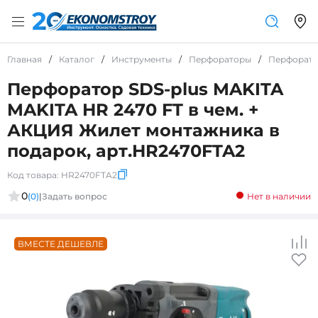
Главная
/
Каталог
/
Инструменты
/
Перфораторы
/
Перфорато
Перфоратор SDS-plus MAKITA
MAKITA HR 2470 FT в чем. +
АКЦИЯ Жилет монтажника в
подарок, арт.HR2470FTA2
Код товара:
HR2470FTA2
0
(0)
|
Задать вопрос
Нет в наличии
ВМЕСТЕ ДЕШЕВЛЕ