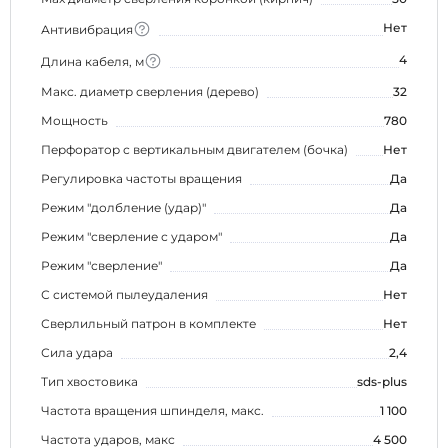
Нет
Антивибрация
4
Длина кабеля, м
Макс. диаметр сверления (дерево)
32
Мощность
780
Перфоратор с вертикальным двигателем (бочка)
Нет
Регулировка частоты вращения
Да
Режим "долбление (удар)"
Да
Режим "сверление с ударом"
Да
Режим "сверление"
Да
С системой пылеудаления
Нет
Сверлильный патрон в комплекте
Нет
Сила удара
2,4
Тип хвостовика
sds-plus
Частота вращения шпинделя, макс.
1 100
Частота ударов, макс
4 500