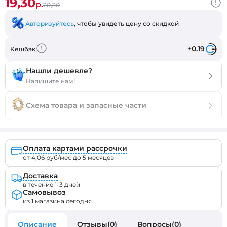
19,30
р.
20,30
Авторизуйтесь
, чтобы увидеть цену со скидкой
+0.19
Кешбэк
Нашли дешевле?
Напишите нам!
Схема товара и запасные части
Оплата картами рассрочки
от 4,06 руб/мес до 5 месяцев
Доставка
в течение 1-3 дней
Самовывоз
из 1 магазина сегодня
Описание
Отзывы(0)
Вопросы(0)