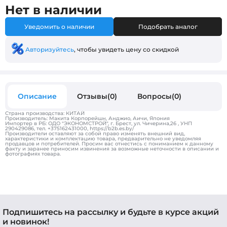
Нет в наличии
Уведомить о наличии
Подобрать аналог
Авторизуйтесь
, чтобы увидеть цену со скидкой
Описание
Отзывы(0)
Вопросы(0)
Страна производства: КИТАЙ
Производитель: Макита Корпорейшн, Анджио, Аичи, Япония
Импортер в РБ: ОДО "ЭКОНОМСТРОЙ", г. Брест, ул. Чичерина,26 , УНП
290429086, тел. +375162431000, https://b2b.es.by/
Производители оставляют за собой право изменять внешний вид,
характеристики и комплектацию товара, предварительно не уведомляя
продавцов и потребителей. Просим вас отнестись с пониманием к данному
факту и заранее приносим извинения за возможные неточности в описании и
фотографиях товара.
Подпишитесь на рассылку и будьте в курсе акций
и новинок!