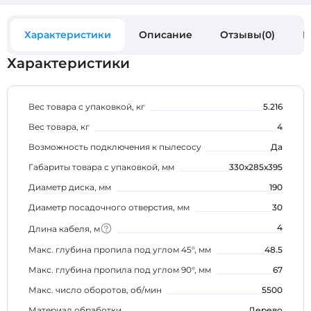
Характеристики
Описание
Отзывы(0)
В
Характеристики
Вес товара с упаковкой, кг
5.216
Вес товара, кг
4
Возможность подключения к пылесосу
Да
Габариты товара с упаковкой, мм
330х285х395
Диаметр диска, мм
190
Диаметр посадочного отверстия, мм
30
4
Длина кабеля, м
Макс. глубина пропила под углом 45°, мм
48.5
Макс. глубина пропила под углом 90°, мм
67
Макс. число оборотов, об/мин
5500
Материал обработки
Дерево