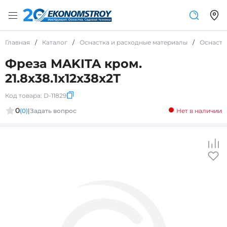
Главная
/
Каталог
/
Оснастка и расходные материалы
/
Оснастк
Фреза MAKITA кром.
21.8х38.1х12х38х2Т
Код товара:
D-11829
0
(0)
|
Задать вопрос
Нет в наличии