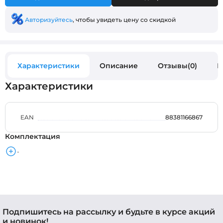
Авторизуйтесь
, чтобы увидеть цену со скидкой
Характеристики
Описание
Отзывы(0)
В
Характеристики
EAN
88381166867
Комплектация
-
Подпишитесь на рассылку и будьте в курсе акций
и новинок!