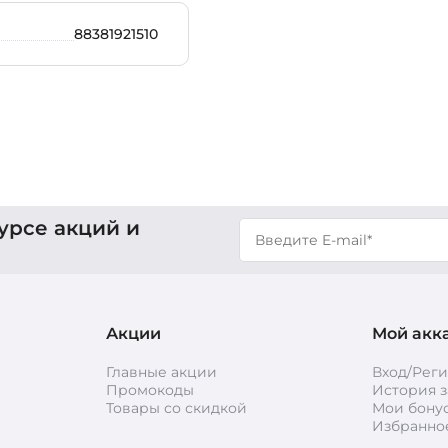
88381921510
урсе акций и
Акции
Мой акк
Главные акции
Вход/Рег
Промокоды
История з
Товары со скидкой
Мои бону
Избранно