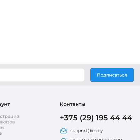
Подписаться
аунт
Контакты
+375 (29) 195 44 44
истрация
аказов
сы
support@es.by
е