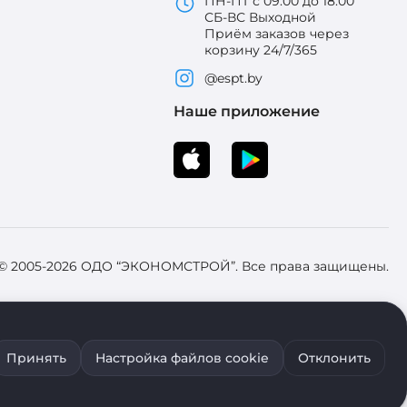
ПН-ПТ с 09:00 до 18:00
СБ-ВС Выходной
Приём заказов через
корзину 24/7/365
@espt.by
Наше приложение
 © 2005-2026 ОДО “ЭКОНОМСТРОЙ”. Все права защищены.
 Зарегистрировал Брестский областной исполнительный комитет 31
Принять
Настройка файлов cookie
Отклонить
ия файлов cookie воспользуйтесь соответствующими настройками