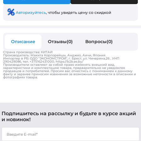
Авторизуйтесь
, чтобы увидеть цену со скидкой
Описание
Отзывы(0)
Вопросы(0)
Страна производства: КИТАЙ
Производитель: Макита Корпорейшн, Анджио, Аичи, Япония
Импортер в РБ: ОДО "ЭКОНОМСТРОЙ", г. Брест, ул. Чичерина,26 , УНП
290429086, тел. +375162431000, https://b2b.es.by/
Производители оставляют за собой право изменять внешний вид,
характеристики и комплектацию товара, предварительно не уведомляя
продавцов и потребителей. Просим вас отнестись с пониманием к данному
факту и заранее приносим извинения за возможные неточности в описании и
фотографиях товара.
Подпишитесь на рассылку и будьте в курсе акций
и новинок!