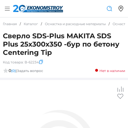
Главная
/
Каталог
/
Оснастка и расходные материалы
/
Оснастк
Сверло SDS-Plus MAKITA SDS
Plus 25x300x350 -бур по бетону
Centering Tip
Код товара:
B-62234
0
(0)
|
Задать вопрос
Нет в наличии