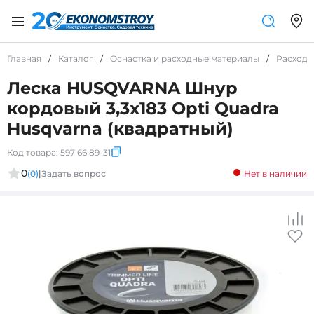
Главная
/
Каталог
/
Оснастка и расходные материалы
/
Расходн
Леска HUSQVARNA Шнур
кордовый 3,3x183 Opti Quadra
Husqvarna (квадратный)
Код товара:
597 66 89-31
0
(0)
|
Задать вопрос
Нет в наличии