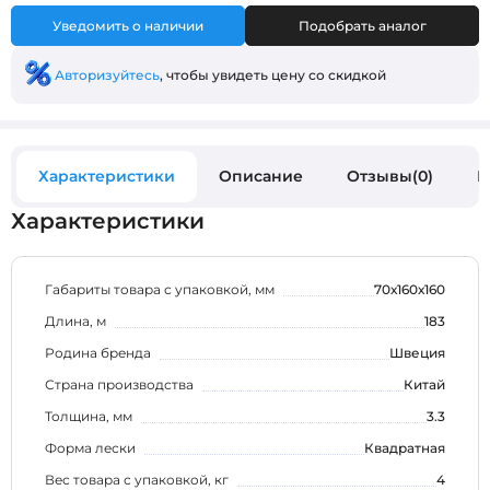
Уведомить о наличии
Подобрать аналог
Авторизуйтесь
, чтобы увидеть цену со скидкой
Характеристики
Описание
Отзывы(0)
В
Характеристики
Габариты товара с упаковкой, мм
70х160х160
Длина, м
183
Родина бренда
Швеция
Страна производства
Китай
Толщина, мм
3.3
Форма лески
Квадратная
Вес товара с упаковкой, кг
4