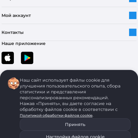
Мой аккаунт
Контакты
Наше приложение
Наш сайт использует файлы cookie для
улучшения пользовательского опыта, сбора
статистики и представления
персонализированных рекомендаций.
Copyright © 2005-2026 ОДО “ЭКОНОМСТРОЙ”. Все права защищены.
Нажав «Принять», вы даете согласие на
обработку файлов cookie в соответствии с
.
Политикой обработки файлов cookie
ОДО "ЭКОНОМСТРОЙ" Юр.адрес: 224011, г. Брест, ул. Чичерина, д. 26 УНП: 290429086, регистрация:№
05554, выдано 06 сентября 2005 г. Зарегистрировал Брестский областной исполнительный комитет 31
Принять
августа 2005 г. Регистрация интернет-магазина: в Торговом реестре Республики Беларусь № 525626
от 22.12.2021 г.
Настройка файлов cookie
ОДО "ЭКОНОМСТРОЙ" использует на своем сайте анонимные данные, передаваемые с помощью