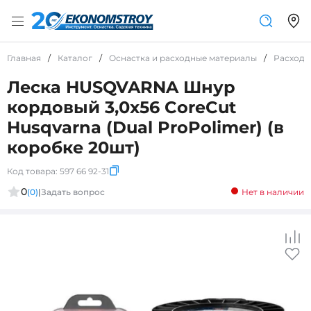
Главная
/
Каталог
/
Оснастка и расходные материалы
/
Расходн
Леска HUSQVARNA Шнур
кордовый 3,0x56 CoreCut
Husqvarna (Dual ProPolimer) (в
коробке 20шт)
Код товара:
597 66 92-31
0
(0)
|
Задать вопрос
Нет в наличии