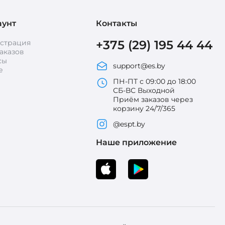
аунт
Контакты
+375 (29) 195 44 44
истрация
аказов
сы
support@es.by
е
ПН-ПТ с 09:00 до 18:00
СБ-ВС Выходной
Приём заказов через
корзину 24/7/365
@espt.by
Наше приложение