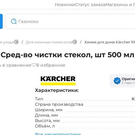
Новинки
Статус заказа
Магазины и 
и ухода
/
Для оконных пылесосов
/
Химия для дома Kärcher R
Сред-во чистки стекол, шт 500 мл
ь в сравнение
В избранное
Ориги
2 года 
Характеристики:
Тип
К
Страна производства
Ширина, мм
Длина, мм
Высота, мм
Объём, л
Все характеристики