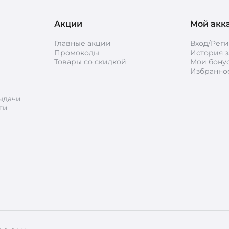
Акции
Мой акк
Главные акции
Вход/Рег
Промокоды
История з
Товары со скидкой
Мои бону
Избранно
ыдачи
ти