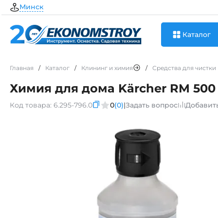
Минск
Каталог
Главная
/
Каталог
/
Клининг и химия
/
Средства для чистки 
Химия для дома Kärcher RM 500 
Код товара:
6.295-796.0
0
(0)
|
Задать вопрос
Добавит