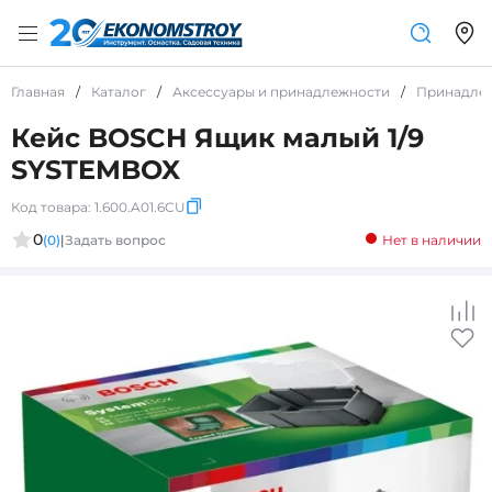
Главная
/
Каталог
/
Аксессуары и принадлежности
/
Принадле
Кейс BOSCH Ящик малый 1/9
SYSTEMBOX
Код товара:
1.600.A01.6CU
0
(0)
|
Задать вопрос
Нет в наличии