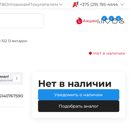
ПВ
Оптовикам
Покупателям
+375 (29) 195-4444
0
1
0
Акции
 102 12 вкладок
Нет в наличии
инал!
Нет в наличии
гарантии!
Уведомить о наличии
5140767590
Подобрать аналог