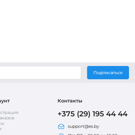
Подписаться
аунт
Контакты
+375 (29) 195 44 44
истрация
аказов
сы
support@es.by
е