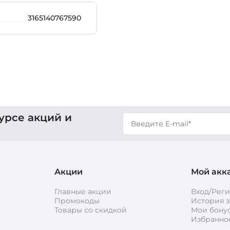
3165140767590
урсе акций и
Акции
Мой акк
Главные акции
Вход/Рег
Промокоды
История з
Товары со скидкой
Мои бону
Избранно