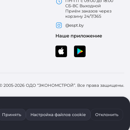
ПН-ПТ с 09:00 до 18:00
СБ-ВС Выходной
Приём заказов через
корзину 24/7/365
@espt.by
Наше приложение
 © 2005-2026 ОДО “ЭКОНОМСТРОЙ”. Все права защищены.
 Зарегистрировал Брестский областной исполнительный комитет 31
Принять
Настройка файлов cookie
Отклонить
ия файлов cookie воспользуйтесь соответствующими настройками