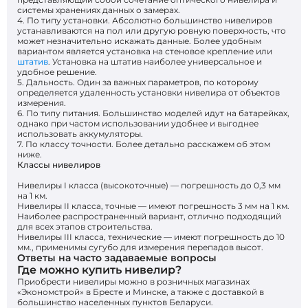
системы хранениях данных о замерах.
4. По типу установки. Абсолютно большинство нивелиров
устанавливаются на пол или другую ровную поверхность, что
может незначительно искажать данные. Более удобным
вариантом является установка на стеновое крепление или
штатив
. Установка на штатив наиболее универсальное и
удобное решение.
5. Дальность. Один за важных параметров, по которому
определяется удаленность установки нивелира от объектов
измерения.
6. По типу питания. Большинство моделей идут на батарейках,
однако при частом использовании удобнее и выгоднее
использовать аккумуляторы.
7. По классу точности. Более детально расскажем об этом
ниже.
Классы нивелиров
Нивелиры I класса (высокоточные) — погрешность до 0,3 мм
на 1 км.
Нивелиры II класса, точные — имеют погрешность 3 мм на 1 км.
Наиболее распространенный вариант, отлично подходящий
для всех этапов строительства.
Нивелиры III класса, технические — имеют погрешность до 10
мм., применимы сугубо для измерения перепадов высот.
Ответы на часто задаваемые вопросы
Где можно купить нивелир?
Приобрести нивелиры можно в розничных магазинах
«Экономстрой» в Бресте и Минске, а также с доставкой в
большинство населенных пунктов Беларуси.