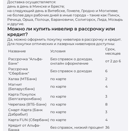
Доставка осуществляется:
день в день в Минске и Бресте;
на следующий день в Витебске, Гомеле, Гродно и Могилеве;
не более двух рабочих дней в иные города – такие как Пинск,
Речица, Орша, Полоцк, Барановичи, Солигорск, Лида, Мозырь
и другие.
Можно ли купить нивелир в рассрочку или
кредит?
Да, можно оформить покупку нивелира в рассрочку и кредит.
Для покупки оптических и лазерных нивелиров доступны:
Срок,
Название
Условия
месяцев
Рассрочка "Альфа-
Без справок о доходах,
от 2 до 6
Банк"
онлайн оформление
Рассрочка
Без справок о доходах
6
"СберБанк"
Халва (МТБанк)
по карте
2
Магнит
по карте
4
(Беларусбанк)
Карта Покупок
по карте
3
(Белгазпромбанк)
Черепаха (ВТБ-Банк)
по карте
8
Смарт-Карта (Банк
по карте
3
Дабрабыт)
Карта FUN (Сбербанк)
по карте
4
Кредит от Альфа-
без справок, низкий процент
36
Банка