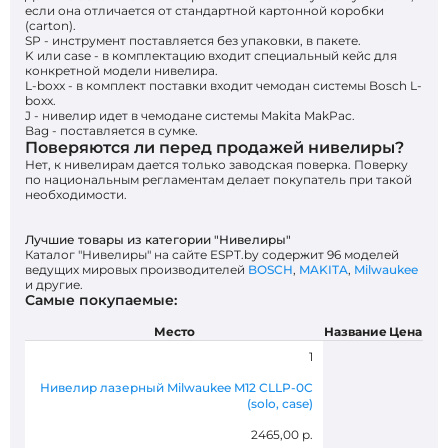
если она отличается от стандартной картонной коробки
(carton).
SP - инструмент поставляется без упаковки, в пакете.
K или case - в комплектацию входит специальный кейс для
конкретной модели нивелира.
L-boxx - в комплект поставки входит чемодан системы Bosch L-
boxx.
J - нивелир идет в чемодане системы Makita MakPac.
Bag - поставляется в сумке.
Поверяются ли перед продажей нивелиры?
Нет, к нивелирам дается только заводская поверка. Поверку
по национальным регламентам делает покупатель при такой
необходимости.
Лучшие товары из категории "Нивелиры"
Каталог "Нивелиры" на сайте ESPT.by содержит 96 моделей
ведущих мировых производителей
BOSCH
,
MAKITA
,
Milwaukee
и другие.
Самые покупаемые:
Место
Название
Цена
1
Нивелир лазерный Milwaukee M12 CLLP-0C
(solo, case)
2465,00 р.