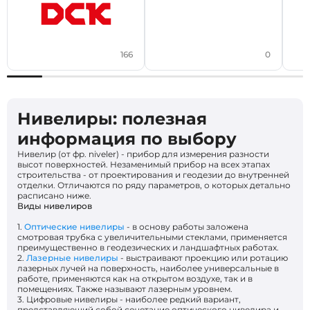
166
0
Нивелиры: полезная
информация по выбору
Нивелир (от фр. niveler) - прибор для измерения разности
высот поверхностей. Незаменимый прибор на всех этапах
строительства - от проектирования и геодезии до внутренней
отделки. Отличаются по ряду параметров, о которых детально
расписано ниже.
Виды нивелиров
1.
Оптические нивелиры
- в основу работы заложена
смотровая трубка с увеличительными стеклами, применяется
преимущественно в геодезических и ландшафтных работах.
2.
Лазерные нивелиры
- выстраивают проекцию или ротацию
лазерных лучей на поверхность, наиболее универсальные в
работе, применяются как на открытом воздухе, так и в
помещениях. Также называют лазерным уровнем.
3. Цифровые нивелиры - наиболее редкий вариант,
представляющий собой сочетание оптического нивелира и