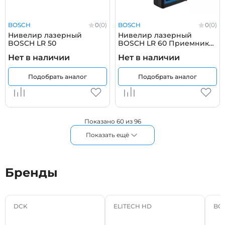
BOSCH
0
(0)
BOSCH
0
(0)
Нивелир лазерный
Нивелир лазерный
BOSCH LR 50
BOSCH LR 60 Приемник
лазерного излучения
Нет в наличии
Нет в наличии
Подобрать аналог
Подобрать аналог
Показано 60 из 96
Показать ещё
Бренды
DCK
ELITECH HD
BO