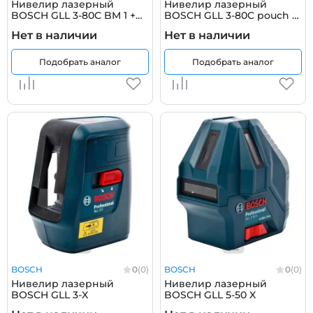
Нивелир лазерный
Нивелир лазерный
BOSCH GLL 3-80C BM 1 +
BOSCH GLL 3-80C pouch +
pouch + 12 V battery +
AA1 + Alkaline batteries +
Нет в наличии
Нет в наличии
charger + target plate L-
target plate L-Boxx ready
Boxx
Подобрать аналог
Подобрать аналог
BOSCH
0
(0)
BOSCH
0
(0)
Нивелир лазерный
Нивелир лазерный
BOSCH GLL 3-X
BOSCH GLL 5-50 X