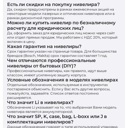
Есть ли скидки на покупку нивелира?
Да, скидки предусмотрены в рамках ежемесячных акций на
некоторые модели лазерных и оптических нивелиров или в
рамках дисконтной программы.
Можно ли купить нивелир по безналичному
расчету для юридических лиц?
Да, оформить заказ для юридических лиц можно через сайт
или отдел прямых продаж. Мы работаем с НДС 20%, который
включен в цену.
Какая гарантия на нивелиры?
Срок гарантии указан на странице товара. Для большинства
брендов (Bosch, Makita) срок гарантии составляет 1 год.
Чем отличаются профессиональные
нивелиры от бытовых (DIY)?
Профессиональные нивелиры, как правило, идут выше
классом, имеют усиленную защиту корпуса.
Условные обозначения в моделях нивелирах
Отдельные обозначения, используемые в инструментах
постараемся объяснить. Если у Вас есть другие вопросы,
пожалуйста, задавайте. Список ответов постоянно
расширяется.
Что значит Li в нивелирах?
Обозначение Li указывает на то, что выбранная Вами модель
нивелира является аккумуляторной.
Что значит SP, K, case, bag, L-boxx или J в
комплектации нивелиров?
Данные обозначения говорят о типе используемой упаковки,