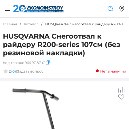
Главная
/
Каталог
/
HUSQVARNA Снегоотвал к райдеру R200-series 107см (без резиновой накладки)
HUSQVARNA Снегоотвал к
райдеру R200-series 107см (без
резиновой накладки)
Код товара:
966 97 87-01
0
(0)
|
Задать вопрос
Нет в наличии