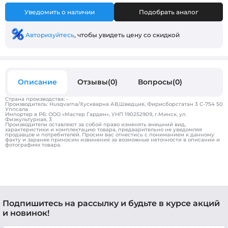
Уведомить о наличии
Подобрать аналог
Авторизуйтесь
, чтобы увидеть цену со скидкой
Описание
Отзывы(0)
Вопросы(0)
Страна производства: -
Производитель: Husqvarna/Хускварна АВ,Шведция, Фирисборсгатан 3 С-754 50
Уппсала
Импортер в РБ: ООО «Мастер Гарден», УНП 190252909, г.Минск, ул.
Физкультурная, 3
Производители оставляют за собой право изменять внешний вид,
характеристики и комплектацию товара, предварительно не уведомляя
продавцов и потребителей. Просим вас отнестись с пониманием к данному
факту и заранее приносим извинения за возможные неточности в описании и
фотографиях товара.
Подпишитесь на рассылку и будьте в курсе акций
и новинок!